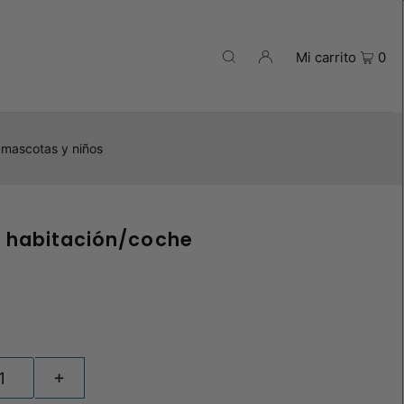
Mi carrito
0
 mascotas y niños
a habitación/coche
+