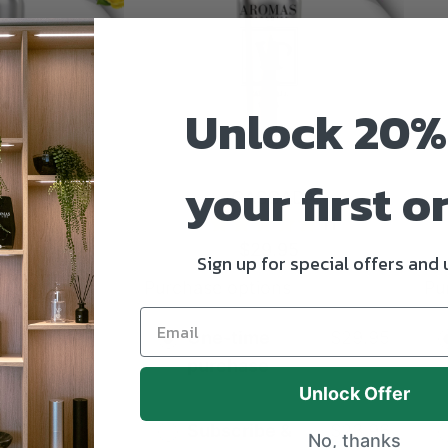
Unlock 20%
your first o
21
CASCADA
8
11
9.95
$29.95
Sign up for special offers and
Purchase options
Pu
ciones
One-time
$29.95
purchase
Unlock Offer
Subscribe &
$23.96
No, thanks