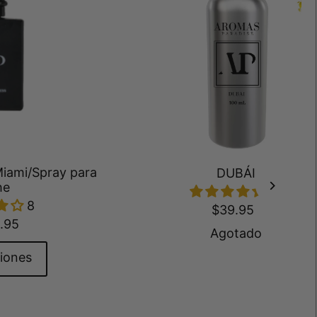
Miami/Spray para
DUBÁI
he
12
8
$39.95
.95
Agotado
iones