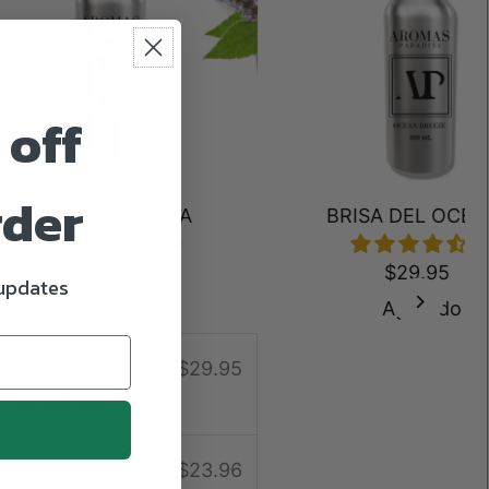
 off
rder
BRISA DEL OCÉ
FIN DE SEMANA
1
9
$29.95
$29.95
 updates
Agotado
rchase options
One-time
$29.95
purchase
Subscribe &
$23.96