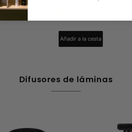
Save 20%
SAVE 20%
Difusores de láminas