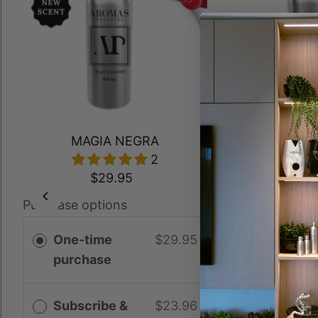
20
MAGIA NEGRA
2
de $2
$29.95
Purchase options
Ver op
One-time
$29.95
purchase
Subscribe &
$23.96