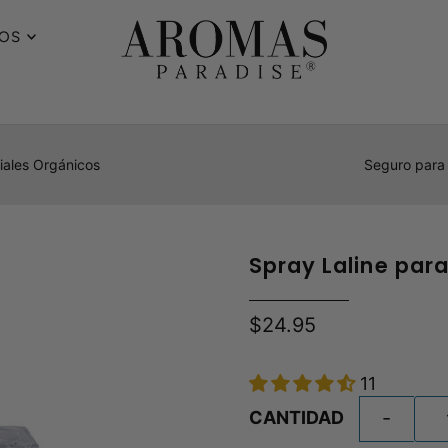
ROS
iales Orgánicos
Seguro para
Spray Laline par
$24.95
11
-
CANTIDAD